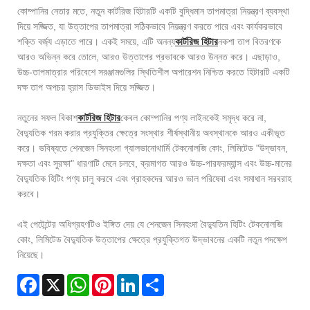
কোম্পানির নেতার মতে, নতুন কার্টরিজ হিটারটি একটি বুদ্ধিমান তাপমাত্রা নিয়ন্ত্রণ ব্যবস্থা
দিয়ে সজ্জিত, যা উত্তাপের তাপমাত্রা সঠিকভাবে নিয়ন্ত্রণ করতে পারে এবং কার্যকরভাবে
শক্তি বর্জ্য এড়াতে পারে। একই সময়ে, এটি অনন্য
কার্টরিজ হিটার
নকশা তাপ বিতরণকে
আরও অভিন্ন করে তোলে, আরও উত্তাপের প্রভাবকে আরও উন্নত করে। এছাড়াও,
উচ্চ-তাপমাত্রার পরিবেশে সরঞ্জামগুলির স্থিতিশীল অপারেশন নিশ্চিত করতে হিটারটি একটি
দক্ষ তাপ অপচয় হ্রাস ডিভাইস দিয়ে সজ্জিত।
নতুনের সফল বিকাশ
কার্টরিজ হিটার
কেবল কোম্পানির পণ্য লাইনকেই সমৃদ্ধ করে না,
বৈদ্যুতিক গরম করার প্রযুক্তির ক্ষেত্রে সংস্থার শীর্ষস্থানীয় অবস্থানকে আরও একীভূত
করে। ভবিষ্যতে শেনজেন সিনহংদা গ্যালভানোথার্মি টেকনোলজি কোং, লিমিটেড "উদ্ভাবন,
দক্ষতা এবং সুরক্ষা" ধারণাটি মেনে চলবে, ক্রমাগত আরও উচ্চ-পারফরম্যান্স এবং উচ্চ-মানের
বৈদ্যুতিক হিটিং পণ্য চালু করবে এবং গ্রাহকদের আরও ভাল পরিষেবা এবং সমাধান সরবরাহ
করবে।
এই পেটেন্টের অধিগ্রহণটিও ইঙ্গিত দেয় যে শেনজেন সিনহংদা বৈদ্যুতিন হিটিং টেকনোলজি
কোং, লিমিটেড বৈদ্যুতিক উত্তাপের ক্ষেত্রে প্রযুক্তিগত উদ্ভাবনের একটি নতুন পদক্ষেপ
নিয়েছে।
Facebook
X
WhatsApp
Pinterest
LinkedIn
Share