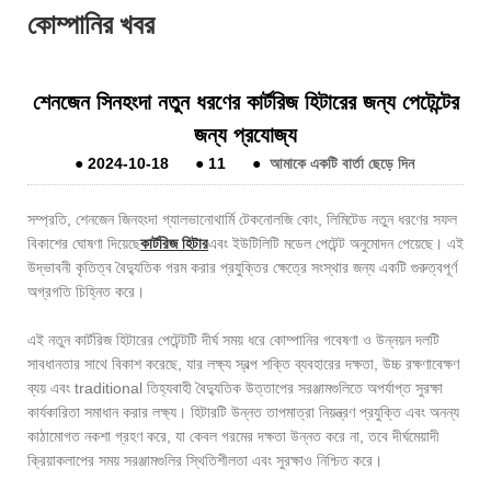
কোম্পানির খবর
শেনজেন সিনহংদা নতুন ধরণের কার্টরিজ হিটারের জন্য পেটেন্টের
জন্য প্রযোজ্য
●
2024-10-18
●
11
●
আমাকে একটি বার্তা ছেড়ে দিন
সম্প্রতি, শেনজেন জিনহংদা গ্যালভানোথার্মি টেকনোলজি কোং, লিমিটেড নতুন ধরণের সফল
বিকাশের ঘোষণা দিয়েছে
কার্টরিজ হিটার
এবং ইউটিলিটি মডেল পেটেন্ট অনুমোদন পেয়েছে। এই
উদ্ভাবনী কৃতিত্ব বৈদ্যুতিক গরম করার প্রযুক্তির ক্ষেত্রে সংস্থার জন্য একটি গুরুত্বপূর্ণ
অগ্রগতি চিহ্নিত করে।
এই নতুন কার্টরিজ হিটারের পেটেন্টটি দীর্ঘ সময় ধরে কোম্পানির গবেষণা ও উন্নয়ন দলটি
সাবধানতার সাথে বিকাশ করেছে, যার লক্ষ্য স্বল্প শক্তি ব্যবহারের দক্ষতা, উচ্চ রক্ষণাবেক্ষণ
ব্যয় এবং traditional তিহ্যবাহী বৈদ্যুতিক উত্তাপের সরঞ্জামগুলিতে অপর্যাপ্ত সুরক্ষা
কার্যকারিতা সমাধান করার লক্ষ্য। হিটারটি উন্নত তাপমাত্রা নিয়ন্ত্রণ প্রযুক্তি এবং অনন্য
কাঠামোগত নকশা গ্রহণ করে, যা কেবল গরমের দক্ষতা উন্নত করে না, তবে দীর্ঘমেয়াদী
ক্রিয়াকলাপের সময় সরঞ্জামগুলির স্থিতিশীলতা এবং সুরক্ষাও নিশ্চিত করে।