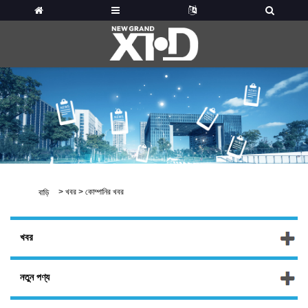
>
খবর
>
কোম্পানির খবর
বাড়ি
খবর
নতুন পণ্য