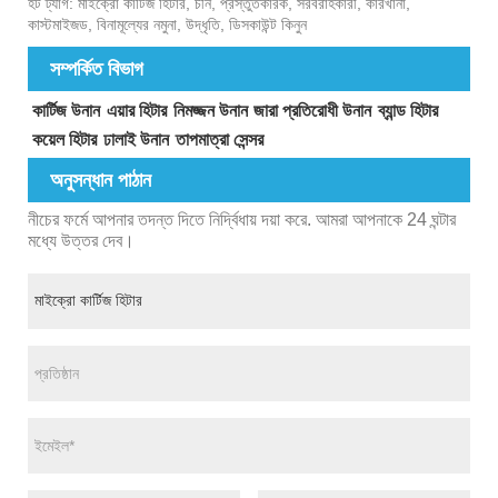
হট ট্যাগ: মাইক্রো কার্টিজ হিটার, চীন, প্রস্তুতকারক, সরবরাহকারী, কারখানা,
কাস্টমাইজড, বিনামূল্যের নমুনা, উদ্ধৃতি, ডিসকাউন্ট কিনুন
সম্পর্কিত বিভাগ
কার্টিজ উনান
এয়ার হিটার
নিমজ্জন উনান
জারা প্রতিরোধী উনান
ব্যান্ড হিটার
কয়েল হিটার
ঢালাই উনান
তাপমাত্রা সেন্সর
অনুসন্ধান পাঠান
নীচের ফর্মে আপনার তদন্ত দিতে নির্দ্বিধায় দয়া করে. আমরা আপনাকে 24 ঘন্টার
মধ্যে উত্তর দেব।