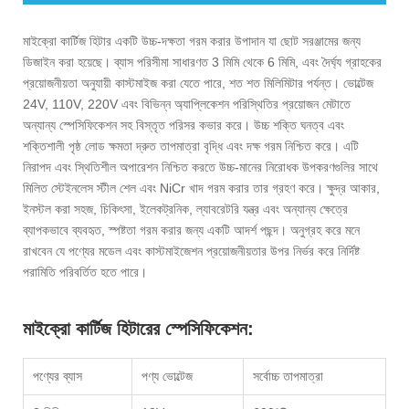
মাইক্রো কার্টিজ হিটার একটি উচ্চ-দক্ষতা গরম করার উপাদান যা ছোট সরঞ্জামের জন্য
ডিজাইন করা হয়েছে। ব্যাস পরিসীমা সাধারণত 3 মিমি থেকে 6 মিমি, এবং দৈর্ঘ্য গ্রাহকের
প্রয়োজনীয়তা অনুযায়ী কাস্টমাইজ করা যেতে পারে, শত শত মিলিমিটার পর্যন্ত। ভোল্টেজ
24V, 110V, 220V এবং বিভিন্ন অ্যাপ্লিকেশন পরিস্থিতির প্রয়োজন মেটাতে
অন্যান্য স্পেসিফিকেশন সহ বিস্তৃত পরিসর কভার করে। উচ্চ শক্তি ঘনত্ব এবং
শক্তিশালী পৃষ্ঠ লোড ক্ষমতা দ্রুত তাপমাত্রা বৃদ্ধি এবং দক্ষ গরম নিশ্চিত করে। এটি
নিরাপদ এবং স্থিতিশীল অপারেশন নিশ্চিত করতে উচ্চ-মানের নিরোধক উপকরণগুলির সাথে
মিলিত স্টেইনলেস স্টীল শেল এবং NiCr খাদ গরম করার তার গ্রহণ করে। ক্ষুদ্র আকার,
ইনস্টল করা সহজ, চিকিৎসা, ইলেকট্রনিক, ল্যাবরেটরি যন্ত্র এবং অন্যান্য ক্ষেত্রে
ব্যাপকভাবে ব্যবহৃত, স্পষ্টতা গরম করার জন্য একটি আদর্শ পছন্দ। অনুগ্রহ করে মনে
রাখবেন যে পণ্যের মডেল এবং কাস্টমাইজেশন প্রয়োজনীয়তার উপর নির্ভর করে নির্দিষ্ট
পরামিতি পরিবর্তিত হতে পারে।
মাইক্রো কার্টিজ হিটারের স্পেসিফিকেশন:
পণ্যের ব্যাস
পণ্য ভোল্টেজ
সর্বোচ্চ তাপমাত্রা