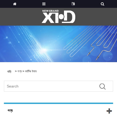
>
পণ্য
>
কার্টিজ উনান
বাড়ি
পণ্য