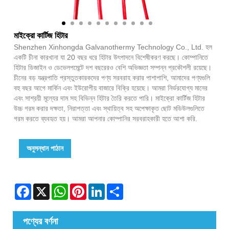
মাইক্রো কার্টিজ হিটার
Shenzhen Xinhongda Galvanothermy Technology Co., Ltd. হল
একটি চীনা কারখানা যা 20 বছর ধরে হিটার উৎপাদনে বিশেষীকরণ করছে। কোম্পানিতে
হিটার ডিজাইন ও ডেভেলপমেন্টে দশ বছরেরও বেশি অভিজ্ঞতা সম্পন্ন প্রকৌশলী রয়েছে।
চীনের বড় যন্ত্রপাতি প্রস্তুতকারকদের পণ্য সরবরাহ করার পাশাপাশি, আমাদের পণ্যগুলি
বহু বছর আগে মার্কিন এবং ইউরোপীয় বাজারে বিক্রি হয়েছে। আমরা নির্ভরযোগ্য মানের
এবং সাশ্রয়ী মূল্যের দাম সহ বিভিন্ন হিটার তৈরি করতে পারি। মাইক্রো কার্টিজ হিটার
উচ্চ গরম করার দক্ষতা, নিরাপত্তা এবং স্থায়িত্ব সহ অপেক্ষাকৃত ছোট মডিউলগুলিতে
গরম করতে ব্যবহৃত হয়। আমরা আপনার কোম্পানির সরবরাহকারী হতে আশা করি.
অনুসন্ধান পাঠান
Facebook
X
WhatsApp
Pinterest
LinkedIn
Share
পণ্যের বর্ণনা